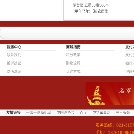
茅台酒 五星53度500m
l(甲午马年)（按农历生
肖属相推出）
服务中心
商城指南
支付
联系我们
积分政策
支付
投诉建议
购物流程
银行
防伪溯源
订购方式
银联
友情链接
一带一路商机网
中国酒协会
百度
中华军事网
今日头条
服务热线：
021-315
手机：1376192951