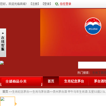
您好，欢迎光临商城！ 【
注册
】 【
登录
】
信任登录
热门搜索：
生肖丁酉
台酒
|
80年茅台酒
|
首页
生肖纪念茅台
茅台酒
首页
>>
生肖纪念茅台
>>
生肖马茅台酒
>>贵州茅台酒 甲午马年生肖酒 五星53度2.5L