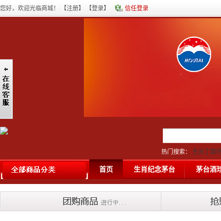
您好，欢迎光临商城！ 【
注册
】 【
登录
】
信任登录
热门搜索：
生肖丁酉
台酒
|
80年茅台酒
|
首页
生肖纪念茅台
茅台酒