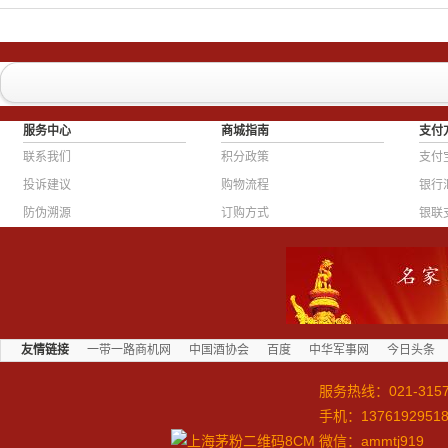
服务中心
商城指南
支付
联系我们
积分政策
支付
投诉建议
购物流程
银行
防伪溯源
订购方式
银联
友情链接
一带一路商机网
中国酒协会
百度
中华军事网
今日头条
服务热线：
021-315
手机：1376192951
微信：ammtj919