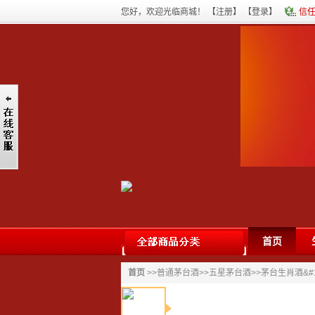
您好，欢迎光临商城！ 【
注册
】 【
登录
】
信
首页
首页
>>
普通茅台酒
>>
五星茅台酒
>>茅台生肖酒&#