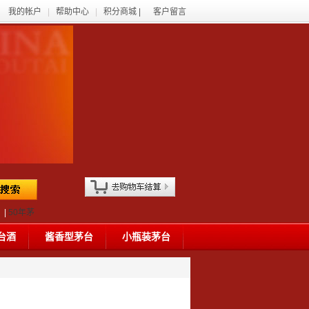
我的帐户
|
帮助中心
|
积分商城 |
客户留言
|
50年茅
台酒
酱香型茅台
小瓶装茅台