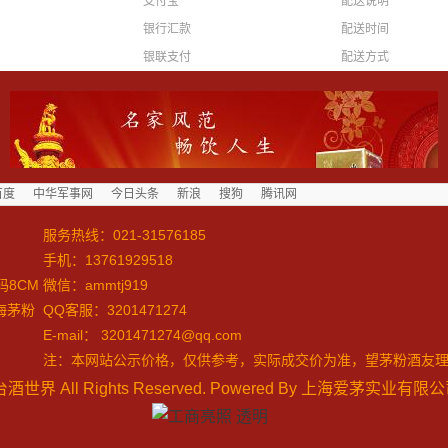
支付宝
配送说明
银行汇款
配送时间
银联支付
配送方式
百度
中华军事网
今日头条
新浪
搜狗
腾讯网
服务热线：
021-31576185
手机：13761929518
微信：ammtj919
海茅粉
QQ客服：3201471274
E-mail：
3201471274@qq.com
注：本网站公示价格，仅供参考，实际成交价为准，望茅粉酒友
酒世界 All Rights Reserved. Powered By 上海爱茅实业有