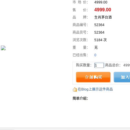
市 场 价：
4999.00
4999.00
售 价：
品 牌：
生肖茅台酒
商品编号：
52364
商品货号：
52364
浏览次数：
5184 次
重 量：
无
已经出售：
0
购买数量：
商品总价：
499
在Blog上展示这件商品
简单介绍：