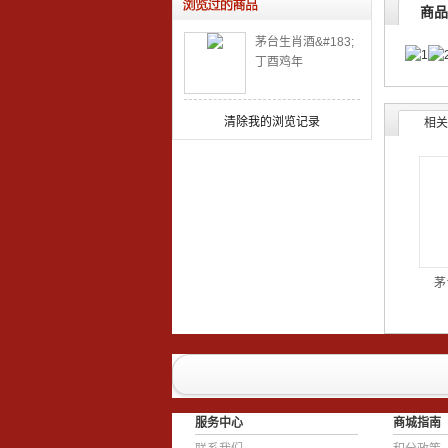
商品
茅台生肖酒&#183;
丁酉鸡年
清除我的浏览记录
相关
茅
服务中心
商城指南