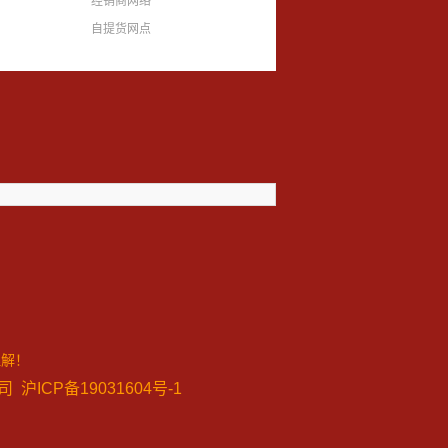
经销商网络
自提货网点
理解！
限公司
沪ICP备19031604号-1