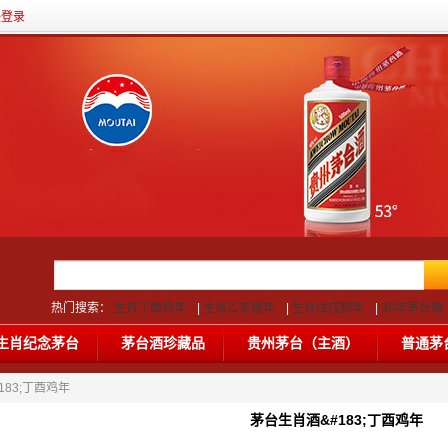
任登录
热门搜索：
生肖丁酉鸡年
|
生肖乙亥猪年
|
生肖戊戌狗年
|
30年茅台酒
台酒
|
80年茅台酒
|
生肖纪念茅台
茅台酒珍藏品
贵州茅台（主酒）
普通茅
183;丁酉鸡年
茅台生肖酒&#183;丁酉鸡年