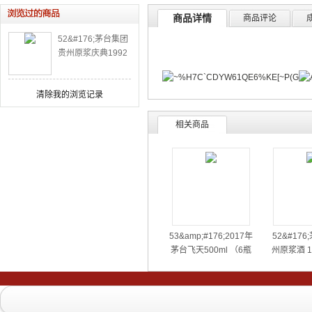
商品详情
商品评论
52&#176;茅台集团
贵州原浆庆典1992
500ml（红盒）（6
瓶装）
清除我的浏览记录
相关商品
53&amp;#176;2017年
52&#17
茅台飞天500ml （6瓶
州原浆酒 10
装）53度
酿 500m