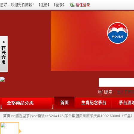
您好，欢迎光临商城！ 【
注册
】 【
登录
】
信任登录
热门搜索：
生肖丁酉
台酒
|
80年茅台酒
|
首页
生肖纪念茅台
茅台酒
首页
>>
酱香型茅台
>>
箱装
>>52&#176;茅台集团贵州原浆庆典1992 500ml（红