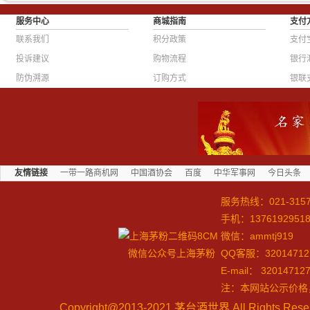
服务中心
商城指南
支付
联系我们
积分政策
支付
投诉建议
购物流程
银行
防伪溯源
订购方式
银联
友情链接
一带一路商机网
中国酒协会
百度
中华军事网
今日头条
服务热线：
021-315
手机：1376192951
微信：ammtj919
微信公众号上海茅粉
QQ客服：32014712
E-mail：
32014712
注：本网站公示价格
Copyright@2013-2021
茅台酒世界 All Rights Re